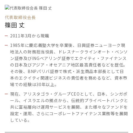
代表取締役会長
篠田 丈
2011年3月から現職
1985年に慶応義塾大学を卒業後、日興証券ニューヨーク現
地法人の財務担当役員、ドレスナークラインオート・ベンソ
ン証券及びINGベアリング証券でエクイティ・ファイナンス
の日本及びアジア・オセアニア地区最高責任者などを歴任。
その後、BNPパリバ証券で株式・派生商品本部長として日
本のエクイティ関連ビジネスの責任者を務めるなど、資本市
場での経験は30年以上。
現在、アリスタゴラ・グループCEOとして、日本、シンガポ
ール、イスラエルの拠点から、伝統的プライベートバンクと
共に富裕層向け運用サービスを展開、また様々なファンドを
設定・運用、さらにコーポレートファイナンス業務等を展開
している。